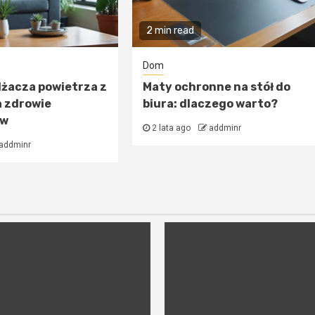
2 min read
Dom
lżacza powietrza z
Maty ochronne na stół do
a zdrowie
biura: dlaczego warto?
ów
2 lata ago
addminr
addminr