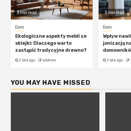
3 min read
3 min read
Dom
Dom
Ekologiczne aspekty mebli ze
Wpływ nawi
sklejki: Dlaczego warto
jonizacją n
zastąpić tradycyjne drewno?
domownik
2 lata ago
addminr
2 lata ago
YOU MAY HAVE MISSED