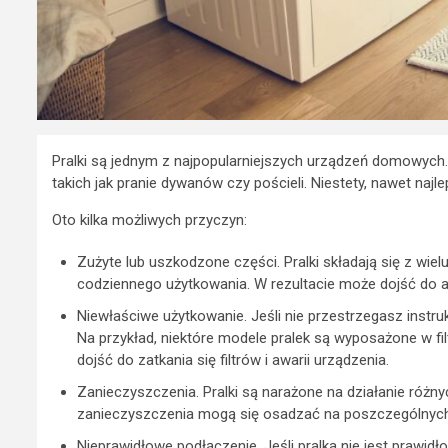
Pralki są jednym z najpopularniejszych urządzeń domowych. 
takich jak pranie dywanów czy pościeli. Niestety, nawet najle
Oto kilka możliwych przyczyn:
Zużyte lub uszkodzone części. Pralki składają się z wie
codziennego użytkowania. W rezultacie może dojść do a
Niewłaściwe użytkowanie. Jeśli nie przestrzegasz instru
Na przykład, niektóre modele pralek są wyposażone w filtr
dojść do zatkania się filtrów i awarii urządzenia.
Zanieczyszczenia. Pralki są narażone na działanie różnyc
zanieczyszczenia mogą się osadzać na poszczególnych 
Nieprawidłowe podłączenie. Jeśli pralka nie jest prawidł