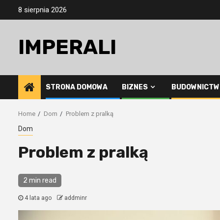
Skip
8 sierpnia 2026
to
content
IMPERALI
STRONA DOMOWA
BIZNES
BUDOWNICTW
Home
Dom
Problem z pralką
Dom
Problem z pralką
2 min read
4 lata ago
addminr