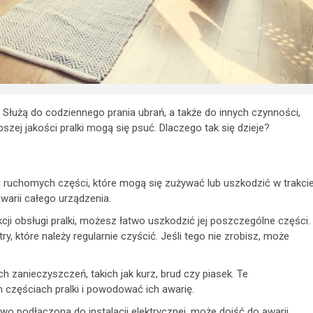
Służą do codziennego prania ubrań, a także do innych czynności,
pszej jakości pralki mogą się psuć. Dlaczego tak się dzieje?
lu ruchomych części, które mogą się zużywać lub uszkodzić w trakci
warii całego urządzenia.
kcji obsługi pralki, możesz łatwo uszkodzić jej poszczególne części.
y, które należy regularnie czyścić. Jeśli tego nie zrobisz, może
h zanieczyszczeń, takich jak kurz, brud czy piasek. Te
częściach pralki i powodować ich awarię.
owo podłączona do instalacji elektrycznej, może dojść do awarii