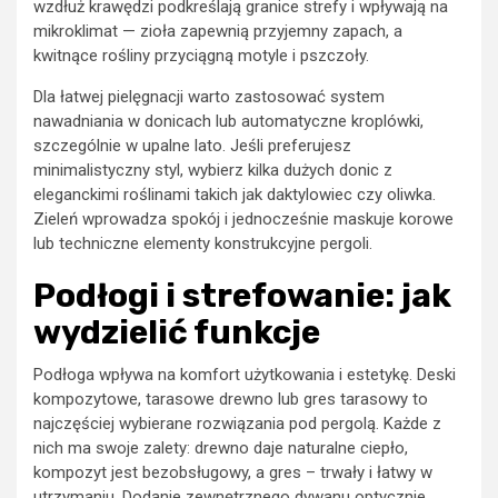
wzdłuż krawędzi podkreślają granice strefy i wpływają na
mikroklimat — zioła zapewnią przyjemny zapach, a
kwitnące rośliny przyciągną motyle i pszczoły.
Dla łatwej pielęgnacji warto zastosować system
nawadniania w donicach lub automatyczne kroplówki,
szczególnie w upalne lato. Jeśli preferujesz
minimalistyczny styl, wybierz kilka dużych donic z
eleganckimi roślinami takich jak daktylowiec czy oliwka.
Zieleń wprowadza spokój i jednocześnie maskuje korowe
lub techniczne elementy konstrukcyjne pergoli.
Podłogi i strefowanie: jak
wydzielić funkcje
Podłoga wpływa na komfort użytkowania i estetykę. Deski
kompozytowe, tarasowe drewno lub gres tarasowy to
najczęściej wybierane rozwiązania pod pergolą. Każde z
nich ma swoje zalety: drewno daje naturalne ciepło,
kompozyt jest bezobsługowy, a gres – trwały i łatwy w
utrzymaniu. Dodanie zewnętrznego dywanu optycznie