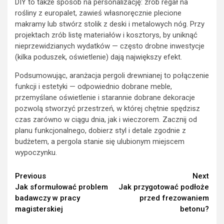
DIY to także sposób na personalizację: zrób regał na
rośliny z europalet, zawieś własnoręcznie plecione
makramy lub stwórz stolik z deski i metalowych nóg. Przy
projektach zrób listę materiałów i kosztorys, by uniknąć
nieprzewidzianych wydatków — często drobne inwestycje
(kilka poduszek, oświetlenie) dają największy efekt.
Podsumowując, aranżacja pergoli drewnianej to połączenie
funkcji i estetyki — odpowiednio dobrane meble,
przemyślane oświetlenie i starannie dobrane dekoracje
pozwolą stworzyć przestrzeń, w której chętnie spędzisz
czas zarówno w ciągu dnia, jak i wieczorem. Zacznij od
planu funkcjonalnego, dobierz styl i detale zgodnie z
budżetem, a pergola stanie się ulubionym miejscem
wypoczynku.
Continue
Previous
Next
Jak sformułować problem
Jak przygotować podłoże
Reading
badawczy w pracy
przed frezowaniem
magisterskiej
betonu?