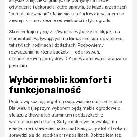
artykule znajdziesz praktyczne pomysły na meble,
oświetlenie i dekoracje, które sprawią, że każda przestrzeń
“pergole drewniane” stanie się komfortowym salonem na
zewnątrz — niezależnie od wielkości i stylu ogrodu.
Skoncentrujemy się zarówno na wyborze mebli, jak i na
elementach wpływających na klimat miejsca: oświetleniu,
tekstyliach, roślinach i dodatkach. Podpowiemy
rozwiązania na różne budżety — od prostych,
ekonomicznych pomysłów DIY po wyrafinowane aranżacje
premium.
Wybór mebli: komfort i
funkcjonalność
Podstawą każdej pergoli są odpowiednio dobrane meble.
Dla wielu najlepszym wyborem będą meble ogrodowe o
stelażu z drewna lub aluminium i poduszkach z
wodoodpornych tkanin. Sofy modułowe pozwalają na
elastyczne ustawienie, natomiast klasyczny stół z ławkami
sprawdzi się do spotkań przy posiłkach. Dobrze jest też