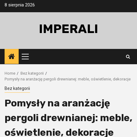
Skip
8 sierpnia 2026
to
content
IMPERALI
Primary
Menu
Home
Bez kategorii
Pomysły na aranżację pergoli drewnianej: meble, oświetlenie, dekoracje
Bez kategorii
Pomysły na aranżację
pergoli drewnianej: meble,
oświetlenie, dekoracje