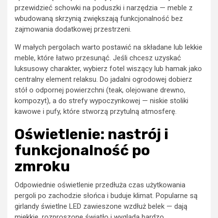
przewidzieć schowki na poduszki i narzędzia — meble z
wbudowaną skrzynią zwiększają funkcjonalność bez
zajmowania dodatkowej przestrzeni.
W małych pergolach warto postawić na składane lub lekkie
meble, które łatwo przesunąć. Jeśli chcesz uzyskać
luksusowy charakter, wybierz fotel wiszący lub hamak jako
centralny element relaksu. Do jadalni ogrodowej dobierz
stół o odpornej powierzchni (teak, olejowane drewno,
kompozyt), a do strefy wypoczynkowej — niskie stoliki
kawowe i pufy, które stworzą przytulną atmosferę.
Oświetlenie: nastrój i
funkcjonalność po
zmroku
Odpowiednie oświetlenie przedłuża czas użytkowania
pergoli po zachodzie słońca i buduje klimat. Popularne są
girlandy świetlne LED zawieszone wzdłuż belek — dają
miękkie, rozproszone światło i wygląda bardzo