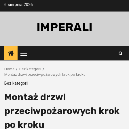
Skip
6 sierpnia 2026
to
content
IMPERALI
Primary
Menu
Home
Bez kategorii
Montaż drzwi przeciwpożarowych krok po kroku
Bez kategorii
Montaż drzwi
przeciwpożarowych krok
po kroku