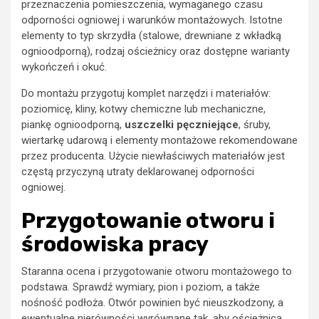
przeznaczenia pomieszczenia, wymaganego czasu
odporności ogniowej i warunków montażowych. Istotne
elementy to typ skrzydła (stalowe, drewniane z wkładką
ognioodporną), rodzaj ościeżnicy oraz dostępne warianty
wykończeń i okuć.
Do montażu przygotuj komplet narzędzi i materiałów:
poziomicę, kliny, kotwy chemiczne lub mechaniczne,
piankę ognioodporną,
uszczelki pęczniejące
, śruby,
wiertarkę udarową i elementy montażowe rekomendowane
przez producenta. Użycie niewłaściwych materiałów jest
częstą przyczyną utraty deklarowanej odporności
ogniowej.
Przygotowanie otworu i
środowiska pracy
Staranna ocena i przygotowanie otworu montażowego to
podstawa. Sprawdź wymiary, pion i poziom, a także
nośność podłoża. Otwór powinien być nieuszkodzony, a
ewentualne nierówności wyrównane tak, aby ościeżnica