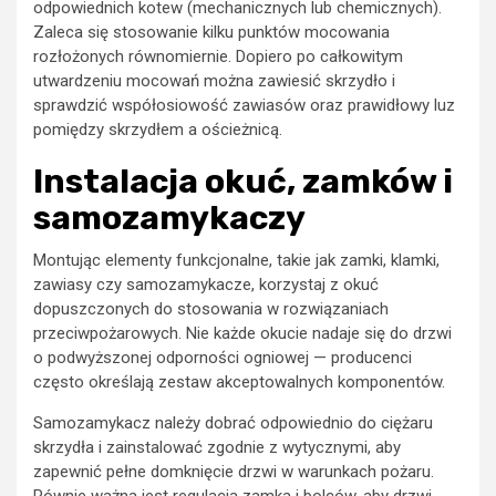
odpowiednich kotew (mechanicznych lub chemicznych).
Zaleca się stosowanie kilku punktów mocowania
rozłożonych równomiernie. Dopiero po całkowitym
utwardzeniu mocowań można zawiesić skrzydło i
sprawdzić współosiowość zawiasów oraz prawidłowy luz
pomiędzy skrzydłem a ościeżnicą.
Instalacja okuć, zamków i
samozamykaczy
Montując elementy funkcjonalne, takie jak zamki, klamki,
zawiasy czy samozamykacze, korzystaj z okuć
dopuszczonych do stosowania w rozwiązaniach
przeciwpożarowych. Nie każde okucie nadaje się do drzwi
o podwyższonej odporności ogniowej — producenci
często określają zestaw akceptowalnych komponentów.
Samozamykacz należy dobrać odpowiednio do ciężaru
skrzydła i zainstalować zgodnie z wytycznymi, aby
zapewnić pełne domknięcie drzwi w warunkach pożaru.
Równie ważna jest regulacja zamka i bolców, aby drzwi