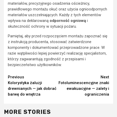
materiałów, precyzyjnego osadzenia ościeżnicy,
prawidłowego montażu okuć oraz użycia ognioodpornych
materiałów uszczelniających. Każdy z tych elementów
wpływa na deklarowaną
odporność ogniową
i
skuteczność ochrony w sytuacji pożaru.
Pamiętaj, aby przed rozpoczęciem montażu zapoznać się
z instrukcją producenta, stosować zatwierdzone
komponenty i dokumentować przeprowadzone prace. W
razie wątpliwości lepiej powierzyć realizację specjalistom,
którzy zagwarantują zgodność z przepisami i
bezpieczeństwo użytkowników.
Continue
Previous
Next
Kolorystyka żaluzji
Fotoluminescencyjne znaki
Reading
drewnianych — jak dobrać
ewakuacyjne — zalety i
barwę do wnętrza
ograniczenia
MORE STORIES