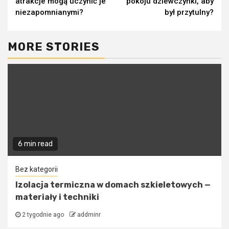
atrakcje mogą uczynić je
pokoju dziewczynki, aby
niezapomnianymi?
był przytulny?
MORE STORIES
6 min read
Bez kategorii
Izolacja termiczna w domach szkieletowych —
materiały i techniki
2 tygodnie ago
addminr