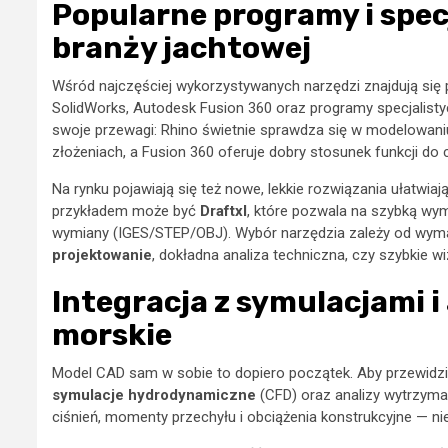
Popularne programy i spec
branży jachtowej
Wśród najczęściej wykorzystywanych narzędzi znajdują się 
SolidWorks, Autodesk Fusion 360 oraz programy specjalist
swoje przewagi: Rhino świetnie sprawdza się w modelowan
złożeniach, a Fusion 360 oferuje dobry stosunek funkcji do 
Na rynku pojawiają się też nowe, lekkie rozwiązania ułatwia
przykładem może być
Draftxl
, które pozwala na szybką wy
wymiany (IGES/STEP/OBJ). Wybór narzędzia zależy od wyma
projektowanie
, dokładna analiza techniczna, czy szybkie wi
Integracja z symulacjami i 
morskie
Model CAD sam w sobie to dopiero początek. Aby przewidzi
symulacje hydrodynamiczne
(CFD) oraz analizy wytrzyma
ciśnień, momenty przechyłu i obciążenia konstrukcyjne — nie