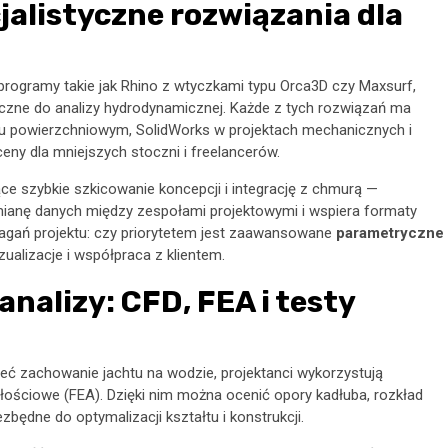
jalistyczne rozwiązania dla
programy takie jak Rhino z wtyczkami typu Orca3D czy Maxsurf,
yczne do analizy hydrodynamicznej. Każde z tych rozwiązań ma
iu powierzchniowym, SolidWorks w projektach mechanicznych i
ceny dla mniejszych stoczni i freelancerów.
jące szybkie szkicowanie koncepcji i integrację z chmurą —
mianę danych między zespołami projektowymi i wspiera formaty
gań projektu: czy priorytetem jest zaawansowane
parametryczne
zualizacje i współpraca z klientem.
analizy: CFD, FEA i testy
eć zachowanie jachtu na wodzie, projektanci wykorzystują
łościowe (FEA). Dzięki nim można ocenić opory kadłuba, rozkład
zbędne do optymalizacji kształtu i konstrukcji.