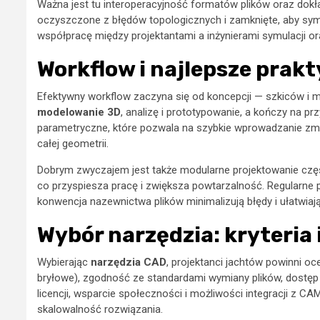
Ważna jest tu interoperacyjność formatów plików oraz d
oczyszczone z błędów topologicznych i zamknięte, aby symul
współpracę między projektantami a inżynierami symulacji o
Workflow i najlepsze prak
Efektywny workflow zaczyna się od koncepcji — szkiców i
modelowanie 3D
, analizę i prototypowanie, a kończy na 
parametryczne, które pozwala na szybkie wprowadzanie zmi
całej geometrii.
Dobrym zwyczajem jest także modularne projektowanie częś
co przyspiesza pracę i zwiększa powtarzalność. Regularne 
konwencja nazewnictwa plików minimalizują błędy i ułatwia
Wybór narzędzia: kryteria
Wybierając
narzędzia CAD
, projektanci jachtów powinni oc
bryłowe), zgodność ze standardami wymiany plików, dostęp 
licencji, wsparcie społeczności i możliwości integracji z C
skalowalność rozwiązania.