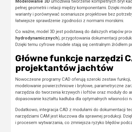
Modelowanie 3D
umożliwia tworzenie kompletnych brył ka
pełnej geometrii i relacji między komponentami. Dzięki m
warianty i porównywać scenariusze projektowe bez potrzeb
łatwiejsze sprawdzenie zgodności z normami morskimi.
Co ważne, model 3D jest podstawą do dalszych etapów proc
hydrodynamicznych
), przygotowania dokumentacji produkc
Dzięki temu cyfrowe modele stają się centralnym źródłem praw
Główne funkcje narzędzi C
projektantów jachtów
Nowoczesne programy CAD oferują szeroki zestaw funkcji, 
modelowanie powierzchniowe i bryłowe, parametryczne zarz
narzędzia do tworzenia krzywych i loftów oraz moduły do anal
dopasowanie kształtu kadłuba dla optymalnych własności n
Dodatkowo, integracja CAD z modułami do dokumentacji tec
narzędziami CAM jest kluczowa dla sprawnej produkcji. Dzię
i procesem wytwarzania, co zmniejsza ryzyko błędów podczas