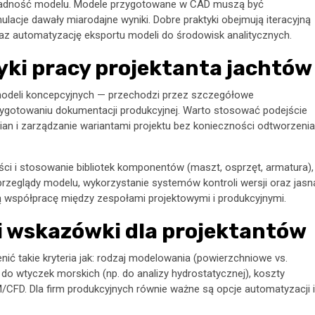
okładność modelu. Modele przygotowane w CAD muszą być
acje dawały miarodajne wyniki. Dobre praktyki obejmują iteracyjną
raz automatyzację eksportu modeli do środowisk analitycznych.
tyki pracy projektanta jachtów
 modeli koncepcyjnych — przechodzi przez szczegółowe
przygotowaniu dokumentacji produkcyjnej. Warto stosować podejście
an i zarządzanie wariantami projektu bez konieczności odtworzenia
ci i stosowanie bibliotek komponentów (maszt, osprzęt, armatura),
przeglądy modelu, wykorzystanie systemów kontroli wersji oraz jasn
ją współpracę między zespołami projektowymi i produkcyjnymi.
 i wskazówki dla projektantów
enić takie kryteria jak: rodzaj modelowania (powierzchniowe vs.
do wtyczek morskich (np. do analizy hydrostatycznej), koszty
AM/CFD. Dla firm produkcyjnych równie ważne są opcje automatyzacji i