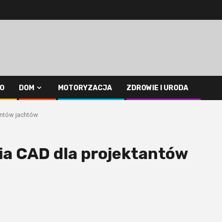
O
DOM
MOTORYZACJA
ZDROWIE I URODA
antów jachtów
ia CAD dla projektantów