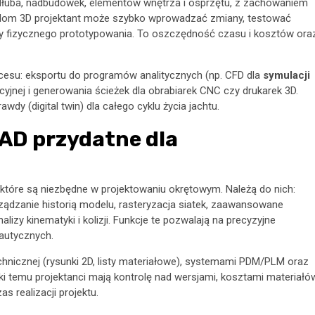
dłuba, nadbudówek, elementów wnętrza i osprzętu, z zachowaniem
odelom 3D projektant może szybko wprowadzać zmiany, testować
y fizycznego prototypowania. To oszczędność czasu i kosztów ora
esu: eksportu do programów analitycznych (np. CFD dla
symulacji
yjnej i generowania ścieżek dla obrabiarek CNC czy drukarek 3D.
dy (digital twin) dla całego cyklu życia jachtu.
AD przydatne dla
które są niezbędne w projektowaniu okrętowym. Należą do nich:
ądzanie historią modelu, rasteryzacja siatek, zaawansowane
izy kinematyki i kolizji. Funkcje te pozwalają na precyzyjne
autycznych.
hnicznej (rysunki 2D, listy materiałowe), systemami PDM/PLM oraz
ki temu projektanci mają kontrolę nad wersjami, kosztami materiałó
 realizacji projektu.