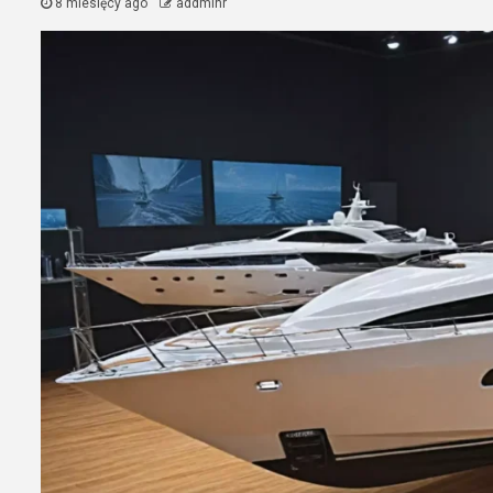
8 miesięcy ago
addminr