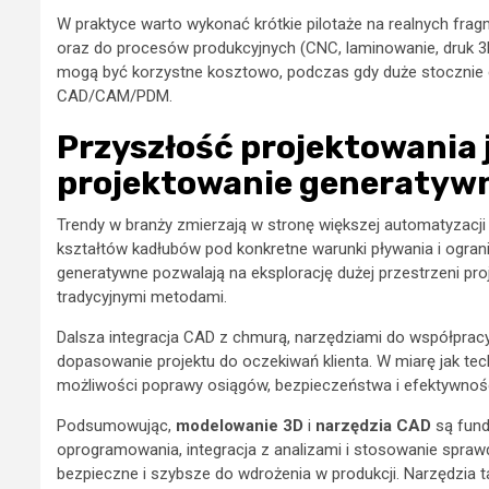
W praktyce warto wykonać krótkie pilotaże na realnych frag
oraz do procesów produkcyjnych (CNC, laminowanie, druk 3
mogą być korzystne kosztowo, podczas gdy duże stocznie 
CAD/CAM/PDM.
Przyszłość projektowania 
projektowanie generatyw
Trendy w branży zmierzają w stronę większej automatyzacji 
kształtów kadłubów pod konkretne warunki pływania i ogran
generatywne pozwalają na eksplorację dużej przestrzeni proj
tradycyjnymi metodami.
Dalsza integracja CAD z chmurą, narzędziami do współpracy 
dopasowanie projektu do oczekiwań klienta. W miarę jak tec
możliwości poprawy osiągów, bezpieczeństwa i efektywności
Podsumowując,
modelowanie 3D
i
narzędzia CAD
są fun
oprogramowania, integracja z analizami i stosowanie spraw
bezpieczne i szybsze do wdrożenia w produkcji. Narzędzia t