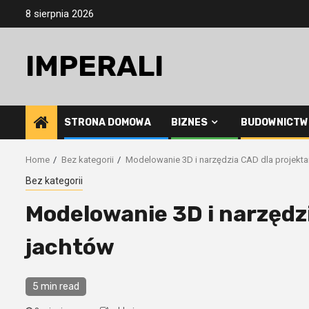
Skip
8 sierpnia 2026
to
content
IMPERALI
STRONA DOMOWA
BIZNES
BUDOWNICTW
Home
Bez kategorii
Modelowanie 3D i narzędzia CAD dla projekt
Bez kategorii
Modelowanie 3D i narzędz
jachtów
5 min read