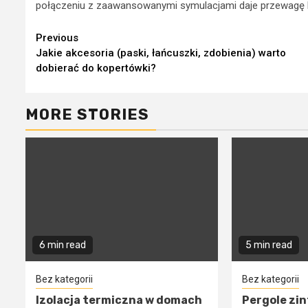
połączeniu z zaawansowanymi symulacjami daje przewagę 
Continue
Previous
Jakie akcesoria (paski, łańcuszki, zdobienia) warto
Reading
dobierać do kopertówki?
MORE STORIES
6 min read
5 min read
Bez kategorii
Bez kategorii
Izolacja termiczna w domach
Pergole zi