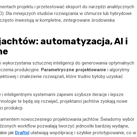
mentach projektu i przetestować eksport do narzędzi analitycznych
D). Dla mniejszych studiów rozwiązania w chmurze lub hybrydowe
często inwestują w kompletne, zintegrowane środowiska
jachtów: automatyzacja, AI i
ne
i wykorzystania sztucznej inteligencji do generowania optymalnych
iczenia produkcyjne.
Parametryczne projektowanie
i algorytmy
ektowej i znalezienie rozwiązań, które trudno byłoby uzyskać
i inteligentnymi systemami zapewni szybsze iteracje i lepsze
hnologie te będą się rozwijać, projektanci jachtów zyskają nowe
 produkcji.
damentem nowoczesnego projektowania jachtów. Świadomy wybór
dzonych workflow pozwalają tworzyć jednostki bardziej wydajne,
akie jak
Draftxl
ułatwiają współpracę i szybkie prototypowanie, co w